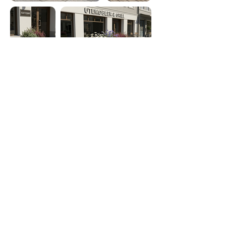
Byeng, liten
(Naturlig)
Byeng, stor (Naturlig)
Byeng, liten
Byeng, stor (Beiset)
(Beiset)
hei@tinyworkers.no
Org. nr.
927 947 889