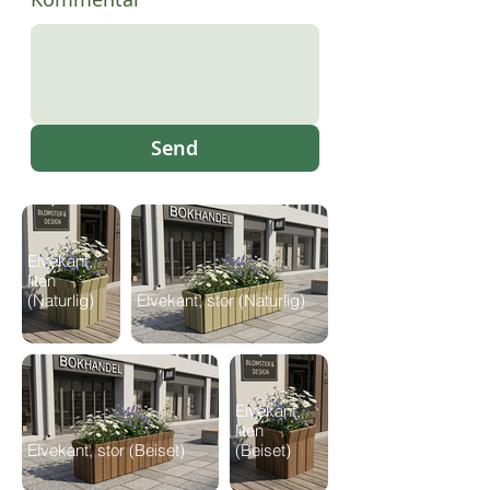
Send
Elvekant,
liten
(Naturlig)
Elvekant, stor (Naturlig)
Elvekant,
liten
Elvekant, stor (Beiset)
(Beiset)