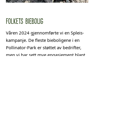
Folkets Biebolig
Våren 2024 gjennomførte vi en Spleis-
kampanje. De fleste bieboligene i en
Pollinator-Park er støttet av bedrifter,
men vi har sett mye engasjement blant
befolkningen og valgte derfor å
dedikere én biebolig med tilhørende
blomstereng til befolkningen - “Folkets
Biebolig”.
Gjennom kampanjen samlet vi inn over
23.000 kr fordelt på 93 givere. Folkets
Biebolig står nå i en blomstereng i
Lillestrøm. Det er en bolig for de
solitære villbiene - murerbier og